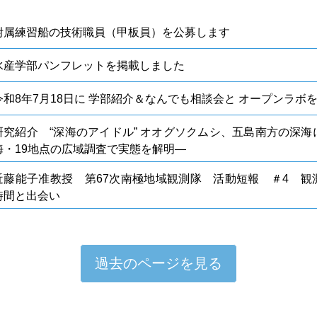
附属練習船の技術職員（甲板員）を公募します
水産学部パンフレットを掲載しました
令和8年7⽉18⽇に 学部紹介＆なんでも相談会と オープンラボ
研究紹介 “深海のアイドル” オオグソクムシ、五島南方の深海
海・19地点の広域調査で実態を解明―
近藤能子准教授 第67次南極地域観測隊 活動短報 ＃4 観測
時間と出会い
過去のページを見る