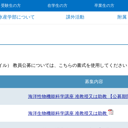
受験生の方
在学生の方
卒業生の方
水産学部について
課外活動
附属
ァイル） 教員公募については、こちらの書式を使用してください
募集内容
海洋性物機能科学講座 准教授又は助教 【公募
海洋生物機能科学講座 准教授又は助教