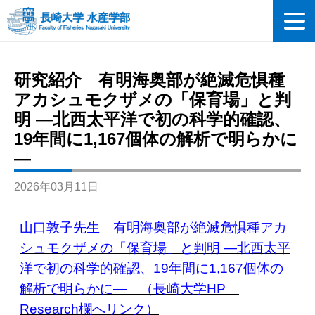
研究紹介 有明海奥部が絶滅危惧種
アカシュモクザメの「保育場」と判
明 —北西太平洋で初の科学的確認、
19年間に1,167個体の解析で明らかに
—
2026年03月11日
山口敦子先生 有明海奥部が絶滅危惧種アカ
シュモクザメの「保育場」と判明 —北西太平
洋で初の科学的確認、19年間に1,167個体の
解析で明らかに— （長崎大学HP
Research欄へリンク）