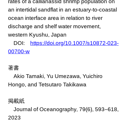
rates of a callianassid shrimp population on
an intertidal sandflat in an estuary‑to‑coastal
ocean interface area in relation to river
discharge and shelf water movement,
western Kyushu, Japan
DOI:
https://doi.org/10.1007/s10872-023-
00700-w
著書
Akio Tamaki, Yu Umezawa, Yuichiro
Hongo, and Tetsutaro Takikawa
掲載紙
Journal of Oceanography, 79(6), 593–618,
2023