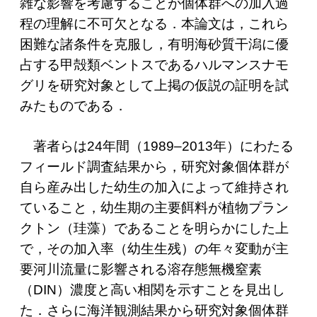
雑な影響を考慮することが個体群への加入過
程の理解に不可欠となる．本論文は，これら
困難な諸条件を克服し，有明海砂質干潟に優
占する甲殻類ベントスであるハルマンスナモ
グリを研究対象として上掲の仮説の証明を試
みたものである．
著者らは24年間（1989–2013年）にわたる
フィールド調査結果から，研究対象個体群が
自ら産み出した幼生の加入によって維持され
ていること，幼生期の主要餌料が植物プラン
クトン（珪藻）であることを明らかにした上
で，その加入率（幼生生残）の年々変動が主
要河川流量に影響される溶存態無機窒素
（DIN）濃度と高い相関を示すことを見出し
た．さらに海洋観測結果から研究対象個体群