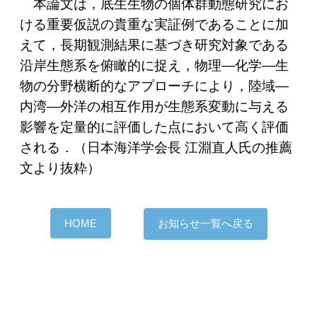
本論文は，底生生物の個体群動態研究にお
ける重要仮説の貴重な実証例であることに加
えて，長期観測結果に基づき研究対象である
沿岸生態系を俯瞰的に捉え，物理―化学―生
物の分野横断的なアプローチにより，陸域―
内湾―外洋の相互作用が生態系変動に与える
影響を定量的に評価した点において高く評価
される．（日本海洋学会長 江淵直人氏の推薦
文より抜粋）
HOME
お知らせ一覧へ戻る